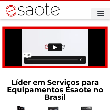
INICIO
EMPRESA
ARTIGOS
ULTRASSONS
TRANSDUTORES
CONTATO
INSTAGRAM
FACEBOOK
YOUTUBE
VIDEOS
Líder em Serviços para
Equipamentos Esaote no
Brasil​